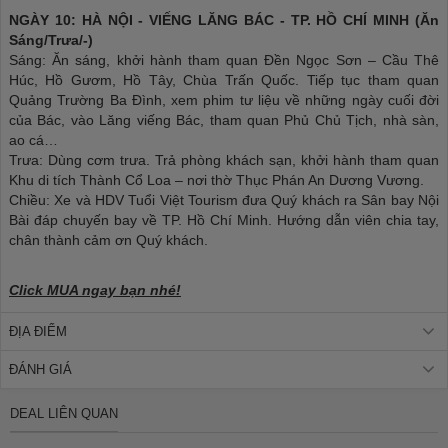
NGÀY 10: HÀ NỘI - VIẾNG LĂNG BÁC - TP. HỒ CHÍ MINH (Ăn
Sáng/Trưa/-)
Sáng: Ăn sáng, khởi hành tham quan Đền Ngọc Sơn – Cầu Thê
Húc, Hồ Gươm, Hồ Tây, Chùa Trấn Quốc. Tiếp tục tham quan
Quảng Trường Ba Đình, xem phim tư liệu về những ngày cuối đời
của Bác, vào Lăng viếng Bác, tham quan Phủ Chủ Tịch, nhà sàn,
ao cá…
Trưa: Dùng cơm trưa. Trả phòng khách sạn, khởi hành tham quan
Khu di tích Thành Cổ Loa – nơi thờ Thục Phán An Dương Vương.
Chiều: Xe và HDV Tuổi Việt Tourism đưa Quý khách ra Sân bay Nội
Bài đáp chuyến bay về TP. Hồ Chí Minh. Hướng dẫn viên chia tay,
chân thành cảm ơn Quý khách.
Click MUA ngay bạn nhé!
ĐỊA ĐIỂM
ĐÁNH GIÁ
DEAL LIÊN QUAN