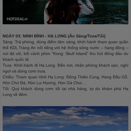
NGÀY 03: NINH BÌNH - HẠ LONG (Ăn Sáng/Trưa/Tối)
Sáng: Trả phòng, dùng điểm tâm sáng, khởi hành tham quan quần
thể KDL Tràng An nổi tiếng với hệ thống sông nước – hang động –
núi đá vôi, bối cảnh phim “Kong: Skull Island” thu hút đông đảo du
khách quốc tế.
Trưa: Khởi hành đi Hạ Long. Đến nơi, nhận phòng khách sạn, nghỉ
ngơi và dùng cơm trưa.
Chiều: Tham quan Vịnh Hạ Long: Động Thiên Cung, Hang Đầu Gỗ,
Hòn Chó Đá, Hòn Lư Hương, Hòn Gà Chọi…
Tối: Quý khách dùng cơm tối tại nhà hàng, tự do khám phá Hạ
Long về đêm.