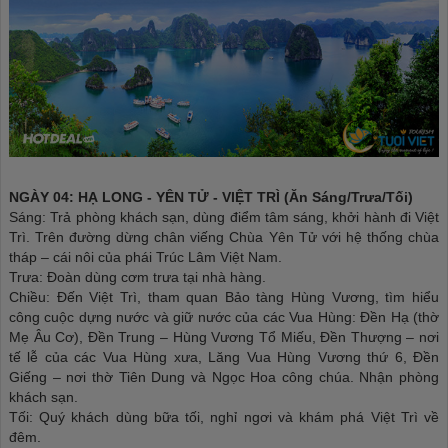
NGÀY 04: HẠ LONG - YÊN TỬ - VIỆT TRÌ (Ăn Sáng/Trưa/Tối)
Sáng: Trả phòng khách sạn, dùng điểm tâm sáng, khởi hành đi Việt
Trì. Trên đường dừng chân viếng Chùa Yên Tử với hệ thống chùa
tháp – cái nôi của phái Trúc Lâm Việt Nam.
Trưa: Đoàn dùng cơm trưa tại nhà hàng.
Chiều: Đến Việt Trì, tham quan Bảo tàng Hùng Vương, tìm hiểu
công cuộc dựng nước và giữ nước của các Vua Hùng: Đền Hạ (thờ
Mẹ Âu Cơ), Đền Trung – Hùng Vương Tổ Miếu, Đền Thượng – nơi
tế lễ của các Vua Hùng xưa, Lăng Vua Hùng Vương thứ 6, Đền
Giếng – nơi thờ Tiên Dung và Ngọc Hoa công chúa. Nhận phòng
khách sạn.
Tối: Quý khách dùng bữa tối, nghỉ ngơi và khám phá Việt Trì về
đêm.