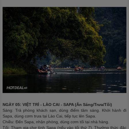
NGÀY 05: VIỆT TRÌ - LÀO CAI - SAPA (Ăn Sáng/Trưa/Tối)
Sáng: Trả phòng khách sạn, dùng điểm tâm sáng. Khởi hành đi
Sapa, dùng cơm trưa tại Lào Cai, tiếp tục lên Sapa.
Chiều: Đến Sapa, nhận phòng, dùng cơm tối tại nhà hàng.
Tối: Tham gia chợ tình Sapa (nếu vào tối thứ 7). Thưởng thức đặc