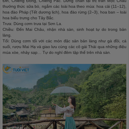
Đin, Chiềng Đông, Chiềng Pấc. Dừng chân tại thị trấn Mộc Châu
thưởng thức sữa bò, ngắm các loài hoa theo mùa: hoa cải (11–12),
hoa đào Pháp (Tết dương lịch), hoa đào rừng (2–3), hoa ban – loài
hoa biểu trưng cho Tây Bắc.
Trưa: Dùng cơm trưa tại Sơn La.
Chiều: Đến Mai Châu, nhận nhà sàn, sinh hoạt tự do trong bản
làng.
Tối: Dùng cơm tối với các món đặc sản bản làng như gà đồi, cá
suối, rượu Mai Hạ và giao lưu cùng các cô gái Thái qua những điệu
múa xòe, nhảy sạp… Tự do nghỉ đêm tập thể trên nhà sàn.