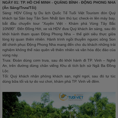
NGÀY 01: TP. HỒ CHÍ MINH - QUẢNG BÌNH - ĐỘNG PHONG NHA
(Ăn Sáng/Trưa/Tối)
Sáng: HDV Công ty Du lịch Quốc Tế Tuổi Việt Tourism đón Quý
khách tại Sân bay Tân Sơn Nhất làm thủ tục check-in lên máy bay,
bắt đầu chuyến tour “Xuyên Việt - Khám phá Vùng Tây Bắc
10N9Đ”. Đến Đồng Hới, xe và HDV đưa Quý khách ăn sáng, sau đó
khởi hành tham quan Động Phong Nha – thế giới siêu thực giữa
lòng kỳ quan thiên nhiên. Hành trình ngồi thuyền ngược sông Son
để chinh phục Động Phong Nha mang đến cho du khách những trải
nghiệm không thể nào quên về thiên nhiên và văn hóa độc đáo của
vùng này.
Trưa: Đoàn dùng cơm trưa, sau đó khởi hành đi TP. Vinh – Nghệ
An, trên đường dừng chân viếng Khu di tích lịch sử Ngã Ba Đồng
Lộc.
Tối: Quý khách nhận phòng khách sạn, nghỉ ngơi, sau đó tự túc
dùng bữa tối và tự do vui chơi, khám phá TP. Vinh về đêm.