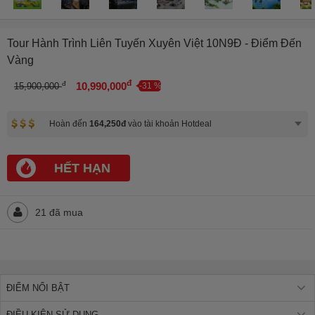
Tour Hành Trình Liên Tuyến Xuyên Việt 10N9Đ - Điểm Đến
Vàng
đ
đ
10,990,000
15,900,000
-31 %
Hoàn đến
164,250đ
vào tài khoản Hotdeal
HẾT HẠN
21 đã mua
ĐIỂM NỔI BẬT
ĐIỀU KIỆN SỬ DỤNG