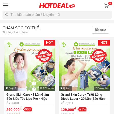
0
Tìm kiếm
CHĂM SÓC CƠ THỂ
Bộ lọc
Tìm thấy 5 sản phẩm
HOT
HOT
Quận 1
E-Voucher
Quận 1
E-Voucher
Grand Skin Care - 3 Lần Giảm
Grand Skin Care - Triệt Lông
Béo Siêu Tốc Lipo Pro - Hiệu
Diode Laser - 20 Lần (Bảo Hành
Quả Ngay
5 Năm)
3,400
3,961
đ
đ
290,000
-90%
129,000
-91%
đ
đ