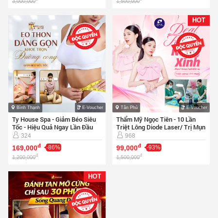
3,000,000
1,500,000
HOT
Bình Thạnh
E-Voucher
Tân Phú
E-Voucher
Ty House Spa - Giảm Béo Siêu
Thẩm Mỹ Ngọc Tiên - 10 Lần
Tốc - Hiệu Quả Ngay Lần Đầu
Triệt Lông Diode Laser/ Trị Mụn
324
968
đ
đ
169,000
-86%
99,000
-93%
đ
đ
1,200,000
1,500,000
HOT