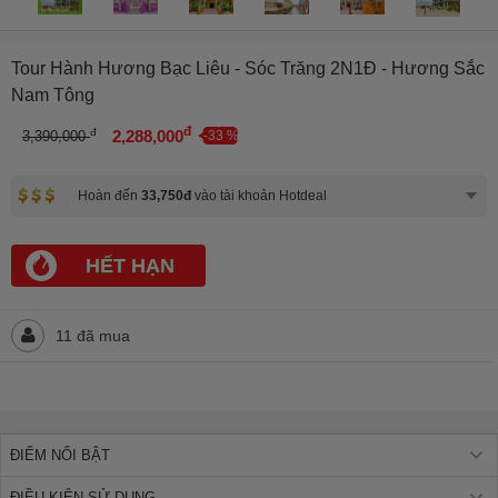
Tour Hành Hương Bạc Liêu - Sóc Trăng 2N1Đ - Hương Sắc
Nam Tông
đ
đ
2,288,000
3,390,000
-33 %
Hoàn đến
33,750đ
vào tài khoản Hotdeal
HẾT HẠN
11 đã mua
ĐIỂM NỔI BẬT
ĐIỀU KIỆN SỬ DỤNG