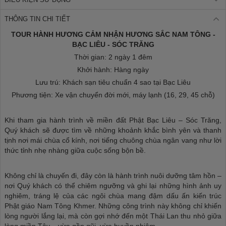
THÔNG TIN CHI TIẾT
TOUR HÀNH HƯƠNG CẢM NHẬN HƯƠNG SẮC NAM TÔNG -
BẠC LIÊU - SÓC TRĂNG
Thời gian: 2 ngày 1 đêm
Khởi hành: Hàng ngày
Lưu trú: Khách sạn tiêu chuẩn 4 sao tại Bạc Liêu
Phương tiện: Xe vận chuyển đời mới, máy lạnh (16, 29, 45 chỗ)
Khi tham gia hành trình về miền đất Phật Bạc Liêu – Sóc Trăng,
Quý khách sẽ được tìm về những khoảnh khắc bình yên và thanh
tịnh nơi mái chùa cổ kính, nơi tiếng chuông chùa ngân vang như lời
thức tỉnh nhẹ nhàng giữa cuộc sống bộn bề.
Không chỉ là chuyến đi, đây còn là hành trình nuôi dưỡng tâm hồn –
nơi Quý khách có thể chiêm ngưỡng và ghi lại những hình ảnh uy
nghiêm, tráng lệ của các ngôi chùa mang đậm dấu ấn kiến trúc
Phật giáo Nam Tông Khmer. Những công trình này không chỉ khiến
lòng người lắng lại, mà còn gợi nhớ đến một Thái Lan thu nhỏ giữa