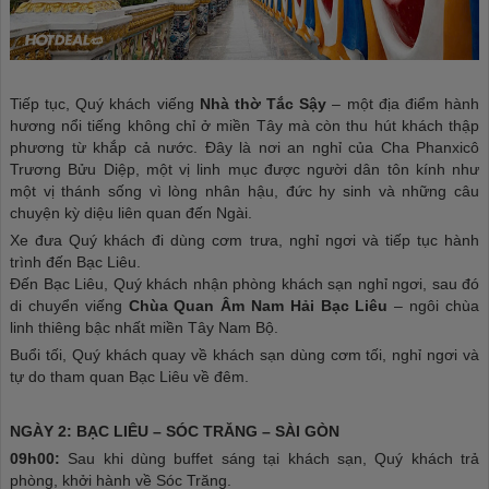
Tiếp tục, Quý khách viếng
Nhà thờ Tắc Sậy
– một địa điểm hành
hương nổi tiếng không chỉ ở miền Tây mà còn thu hút khách thập
phương từ khắp cả nước. Đây là nơi an nghỉ của Cha Phanxicô
Trương Bửu Diệp, một vị linh mục được người dân tôn kính như
một vị thánh sống vì lòng nhân hậu, đức hy sinh và những câu
chuyện kỳ diệu liên quan đến Ngài.
Xe đưa Quý khách đi dùng cơm trưa, nghỉ ngơi và tiếp tục hành
trình đến Bạc Liêu.
Đến Bạc Liêu, Quý khách nhận phòng khách sạn nghỉ ngơi, sau đó
di chuyển viếng
Chùa Quan Âm Nam Hải Bạc Liêu
– ngôi chùa
linh thiêng bậc nhất miền Tây Nam Bộ.
Buổi tối, Quý khách quay về khách sạn dùng cơm tối, nghỉ ngơi và
tự do tham quan Bạc Liêu về đêm.
NGÀY 2: BẠC LIÊU – SÓC TRĂNG – SÀI GÒN
09h00:
Sau khi dùng buffet sáng tại khách sạn, Quý khách trả
phòng, khởi hành về Sóc Trăng.