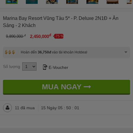
Marina Bay Resort Vũng Tàu 5* - P. Deluxe 2N1Đ + Ăn
Sáng - 2 Khách
đ
đ
2,450,000
9,890,000
-75 %
Hoàn đến
36,750đ
vào tài khoản Hotdeal
Số lượng
E-Voucher
MUA NGAY
11 đã mua
15 Ngày 05 : 49 : 57