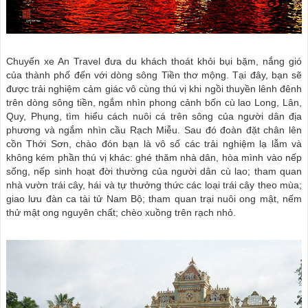
Chuyến xe An Travel đưa du khách thoát khỏi bụi bặm, nắng gió
của thành phố đến với dòng sông Tiền thơ mộng. Tại đây, bạn sẽ
được trải nghiệm cảm giác vô cùng thú vị khi ngồi thuyền lênh đênh
trên dòng sông tiền, ngắm nhìn phong cảnh bốn cù lao Long, Lân,
Quy, Phụng, tìm hiểu cách nuôi cá trên sông của người dân địa
phương và ngắm nhìn cầu Rạch Miễu. Sau đó đoàn đặt chân lên
cồn Thới Sơn, chào đón bạn là vô số các trải nghiệm lạ lẫm và
không kém phần thú vị khác: ghé thăm nhà dân, hòa mình vào nếp
sống, nếp sinh hoạt đời thường của người dân cù lao; tham quan
nhà vườn trái cây, hái và tự thưởng thức các loại trái cây theo mùa;
giao lưu đàn ca tài tử Nam Bộ; tham quan trại nuôi ong mật, nếm
thử mật ong nguyên chất; chèo xuồng trên rạch nhỏ.