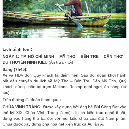
Lịch trình tour:
NGÀY 1: TP. HỒ CHÍ MINH – MỸ THO – BẾN TRE – CẦN THƠ –
DU THUYỀN NINH KIỀU
(Ăn trưa - tối)
Sáng (7h45):
Xe và HDV đón Quý khách tại điểm hẹn. Sau đó, đoàn khởi hành
bắt đầu chuyến du lịch về Mỹ Tho – Bến Tre. Đến Mỹ Tho, Quý
khách dừng chân tại trạm Mekong Restop nghỉ ngơi, ăn sáng (tự
túc).
Trên đường đi, đoàn tham quan:
CHÙA VĨNH TRÀNG:
Được xây dựng bởi ông bà Bùi Công Đạt vào
thế kỷ XIX. Chùa Vĩnh Tràng là một di tích kiến trúc nghệ thuật,
đứng vào hàng thứ ba đối với mọi kiểu chùa của đất Nam phần.
Chùa được xây dựng pha hòa nét kiến trúc cả Âu lẫn Á.