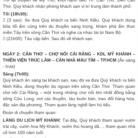
Thơ, Quý khách nhận phòng khách sạn vị trí trung tâm thành phố.
Tối (18h30):
 (3 sao): Xe đưa Quý khách ra bến Ninh Kiều. Quý khách dùng
bữa tối ấm cúng trên du thuyền sang trọng, khám phá ẩm thực
miền Tây trên sông Cần Thơ và nghe ca nhạc tài tử Nam Bộ.
 (21h00): Tàu cập bến. Sau đó về khách sạn.
NGÀY 2: CẦN THƠ – CHỢ NỔI CÁI RĂNG – KDL MỸ KHÁNH –
THIỀN VIỆN TRÚC LÂM – CĂN NHÀ MÀU TÍM – TP.HCM
(Ăn sáng
- trưa)
Sáng (7h00):
Quý khách ăn sáng tại khách sạn, sau đó xe đưa Quý khách ra bến
Ninh Kiều, dùng thuyền du ngoạn trên sông Cần Thơ. Tham quan
chợ nổi Cái Răng – một trong những chợ nổi lớn nhất đồng bằng
sông Cửu Long, nơi các thuyền, tàu buôn bán, trao đổi hàng hóa,
đặc sản địa phương. Tham quan làng nghề làm hủ tiếu.
Đoàn di chuyển tham quan:
LÀNG DU LỊCH MỸ KHÁNH:
Tại đây, Quý khách tham quan vườn
trái cây, vườn hoa Mỹ Khánh, vườn thú hoang dã..., tham quan nhà
cổ hơn 100 năm tuổi.