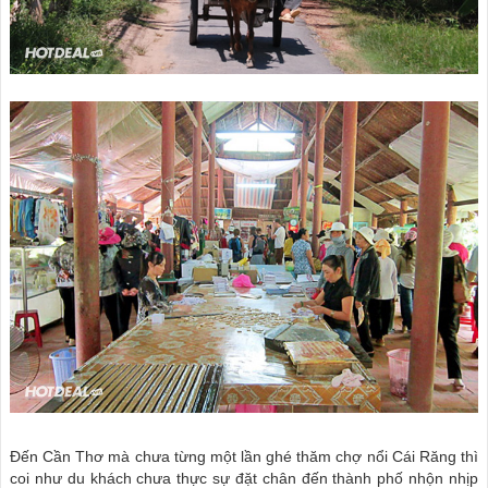
Đến Cần Thơ mà chưa từng một lần ghé thăm chợ nổi Cái Răng thì
coi như du khách chưa thực sự đặt chân đến thành phố nhộn nhịp