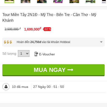
Tour Miền Tây 2N1Đ - Mỹ Tho - Bến Tre - Cần Thơ - Mỹ
Khánh
đ
đ
1,699,000
2,500,000
-32 %
Hoàn đến
24,750đ
vào tài khoản Hotdeal
Số lượng
E-Voucher
MUA NGAY
10 đã mua
27 Ngày 00 : 51 : 48