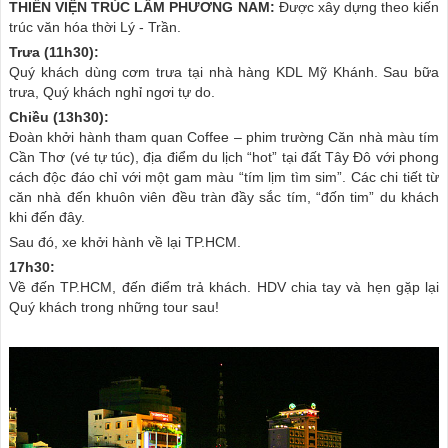
THIỀN VIỆN TRÚC LÂM PHƯƠNG NAM:
Được xây dựng theo kiến
trúc văn hóa thời Lý - Trần.
Trưa (11h30):
Quý khách dùng cơm trưa tại nhà hàng KDL Mỹ Khánh. Sau bữa
trưa, Quý khách nghỉ ngơi tự do.
Chiều (13h30):
Đoàn khởi hành tham quan Coffee – phim trường Căn nhà màu tím
Cần Thơ (vé tự túc), địa điểm du lịch “hot” tại đất Tây Đô với phong
cách độc đáo chỉ với một gam màu “tím lịm tìm sim”. Các chi tiết từ
căn nhà đến khuôn viên đều tràn đầy sắc tím, “đốn tim” du khách
khi đến đây.
Sau đó, xe khởi hành về lại TP.HCM.
17h30:
Về đến TP.HCM, đến điểm trả khách. HDV chia tay và hẹn gặp lại
Quý khách trong những tour sau!