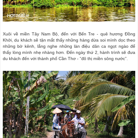
Xuôi về miền Tây Nam Bộ, đến với Bến Tre - quê hương Đồng
Khởi, du khách sẽ tận mắt thấy những hàng dừa soi mình dọc theo
những bờ kênh, lắng nghe những làn điệu dân ca ngọt ngào để
thấy lòng mình nhẹ nhàng hơn. Đến ngày thứ 2, hành trình sẽ đưa
du khách đến với thành phố Cần Thơ - “đô thị miền sông nước”.