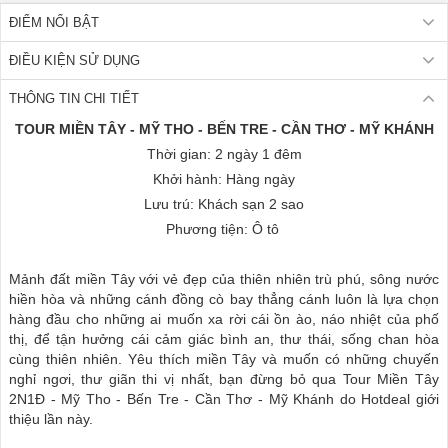
ĐIỂM NỔI BẬT
ĐIỀU KIỆN SỬ DỤNG
THÔNG TIN CHI TIẾT
TOUR MIỀN TÂY - MỸ THO - BẾN TRE - CẦN THƠ - MỸ KHÁNH
Thời gian: 2 ngày 1 đêm
Khởi hành: Hàng ngày
Lưu trú: Khách sạn 2 sao
Phương tiện: Ô tô
Mảnh đất miền Tây với vẻ đẹp của thiên nhiên trù phú, sông nước
hiền hòa và những cánh đồng cò bay thẳng cánh luôn là lựa chọn
hàng đầu cho những ai muốn xa rời cái ồn ào, náo nhiệt của phố
thị, để tận hưởng cái cảm giác bình an, thư thái, sống chan hòa
cùng thiên nhiên. Yêu thích miền Tây và muốn có những chuyến
nghỉ ngơi, thư giãn thi vị nhất, bạn đừng bỏ qua Tour Miền Tây
2N1Đ - Mỹ Tho - Bến Tre - Cần Thơ - Mỹ Khánh
do Hotdeal giới
thiệu lần này.