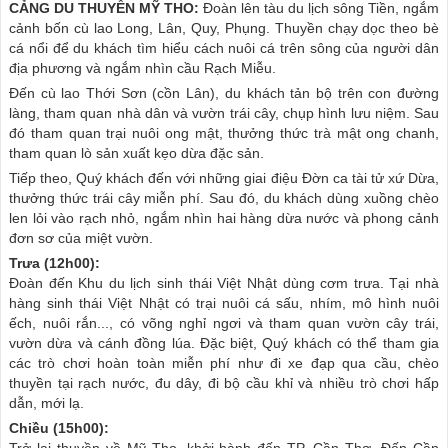
CẢNG DU THUYỀN MỸ THO:
Đoàn lên tàu du lịch sông Tiền, ngắm
cảnh bốn cù lao Long, Lân, Quy, Phụng. Thuyền chạy dọc theo bè
cá nổi để du khách tìm hiểu cách nuôi cá trên sông của người dân
địa phương và ngắm nhìn cầu Rạch Miễu.
Đến cù lao Thới Sơn (cồn Lân), du khách tản bộ trên con đường
làng, tham quan nhà dân và vườn trái cây, chụp hình lưu niệm. Sau
đó tham quan trại nuôi ong mật, thưởng thức trà mật ong chanh,
tham quan lò sản xuất kẹo dừa đặc sản.
Tiếp theo, Quý khách đến với những giai điệu Đờn ca tài tử xứ Dừa,
thưởng thức trái cây miễn phí. Sau đó, du khách dùng xuồng chèo
len lỏi vào rạch nhỏ, ngắm nhìn hai hàng dừa nước và phong cảnh
đơn sơ của miệt vườn.
Trưa (12h00):
Đoàn đến Khu du lịch sinh thái Việt Nhật dùng cơm trưa. Tại nhà
hàng sinh thái Việt Nhật có trại nuôi cá sấu, nhím, mô hình nuôi
ếch, nuôi rắn..., có võng nghỉ ngơi và tham quan vườn cây trái,
vườn dừa và cánh đồng lúa. Đặc biệt, Quý khách có thể tham gia
các trò chơi hoàn toàn miễn phí như đi xe đạp qua cầu, chèo
thuyền tại rạch nước, đu dây, đi bộ cầu khỉ và nhiều trò chơi hấp
dẫn, mới lạ.
Chiều (15h00):
Trở lại thuyền về Mỹ Tho, khởi hành đến TP. Cần Thơ. Đến Cần