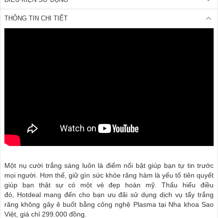
THÔNG TIN CHI TIẾT
Một nụ cười trắng sáng luôn là điểm nổi bật giúp bạn tự tin trước
mọi người. Hơn thế, giữ gìn sức khỏe răng hàm là yếu tố tiên quyết
giúp bạn thật sự có một vẻ đẹp hoàn mỹ. Thấu hiểu điều
đó, Hotdeal mang đến cho bạn ưu đãi sử dụng dịch vụ tẩy trắng
răng không gây ê buốt bằng công nghệ Plasma tại Nha khoa Sao
Việt, giá chỉ 299.000 đồng.