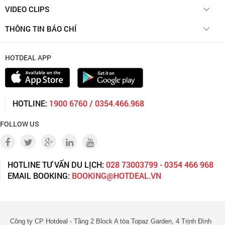
Chính sách bảo mật thông tin
Thẻ quà tặng
Hướng dẫn xóa tài khoản
VIDEO CLIPS
Về Chúng Tôi
Liên hệ hợp tác
Biện pháp xử lý khi phát hiện hành vi kinh doanh vi phạm
Videoclips
Cơ chế giải quyết tranh chấp
THÔNG TIN BÁO CHÍ
Cơ chế kiểm soát các nhà cung cấp
Điểm tin
Điều khoản trả góp
Thông cáo báo chí
HOTDEAL APP
HOTLINE:
1900 6760 / 0354.466.968
FOLLOW US
HOTLINE TƯ VẤN DU LỊCH:
028 73003799 - 0354 466 968
EMAIL BOOKING:
BOOKING@HOTDEAL.VN
Công ty CP Hotdeal - Tầng 2 Block A tòa Topaz Garden, 4 Trịnh Đình