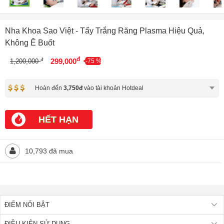
Nha Khoa Sao Việt - Tẩy Trắng Răng Plasma Hiệu Quả,
Không Ê Buốt
đ
đ
299,000
1,200,000
-75 %
Hoàn đến
3,750đ
vào tài khoản Hotdeal
HẾT HẠN
10,793 đã mua
ĐIỂM NỔI BẬT
ĐIỀU KIỆN SỬ DỤNG