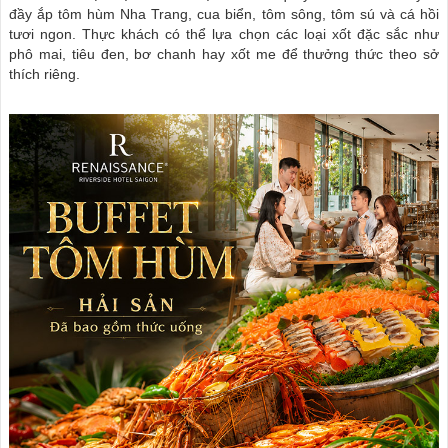
đầy ắp tôm hùm Nha Trang, cua biển, tôm sông, tôm sú và cá hồi
tươi ngon. Thực khách có thể lựa chọn các loại xốt đặc sắc như
phô mai, tiêu đen, bơ chanh hay xốt me để thưởng thức theo sở
thích riêng.