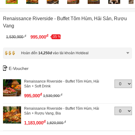
Renaissance Riverside - Buffet Tôm Hùm, Hải Sản, Rượu
Vang
đ
đ
995,000
1,530,900
-35 %
Hoàn đến
14,250đ
vào tài khoản Hotdeal
E-Voucher
Renaissance Riverside - Buffet Tôm Hùm, Hải
Sản + Soft Drink
đ
đ
995,000
1,530,900
Renaissance Riverside - Buffet Tôm Hùm, Hải
Sản + Rượu Vang, Bia
đ
đ
1,183,000
1,820,000