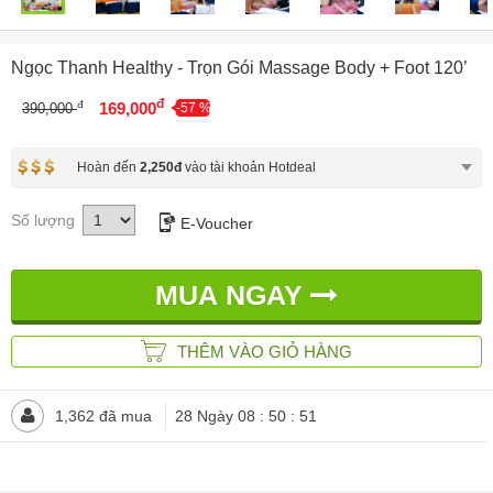
Ngọc Thanh Healthy - Trọn Gói Massage Body + Foot 120’
đ
đ
169,000
390,000
-57 %
Hoàn đến
2,250đ
vào tài khoản Hotdeal
Số lượng
E-Voucher
MUA NGAY
THÊM VÀO GIỎ HÀNG
1,362 đã mua
28 Ngày 08 : 50 : 47