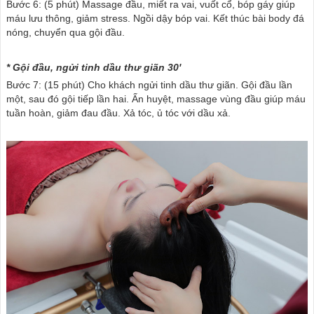
Bước 6: (5 phút) Massage đầu, miết ra vai, vuốt cổ, bóp gáy giúp
máu lưu thông, giảm stress. Ngồi dậy bóp vai. Kết thúc bài body đá
nóng, chuyển qua gội đầu.
* Gội đầu, ngửi tinh dầu thư giãn 30'
Bước 7: (15 phút) Cho khách ngửi tinh dầu thư giãn. Gội đầu lần
một, sau đó gội tiếp lần hai. Ấn huyệt, massage vùng đầu giúp máu
tuần hoàn, giảm đau đầu. Xả tóc, ủ tóc với dầu xả.