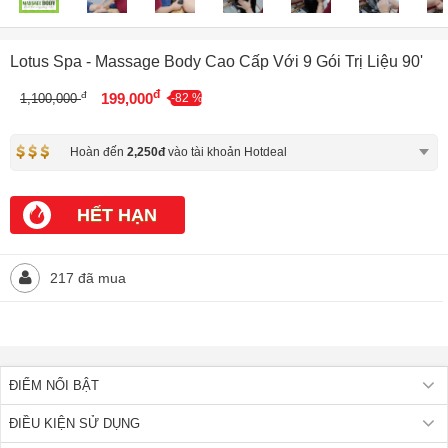
Lotus Spa - Massage Body Cao Cấp Với 9 Gói Trị Liệu 90'
đ
đ
199,000
1,100,000
-82 %
Hoàn đến
2,250đ
vào tài khoản Hotdeal
HẾT HẠN
217 đã mua
ĐIỂM NỔI BẬT
ĐIỀU KIỆN SỬ DỤNG