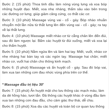
Bước 2: (15 phút) Thoa tinh dầu làm nóng vùng lưng và xoa bóp
những huyệt đạo. Miết, xoa nhẹ nhàng, thấm sâu vào bên trong
các đường cơ lưng; giúp giảm căng cứng, co thắt các cơ.
Bước 3: (10 phút) Massage vùng vai - cổ - gáy. Bóp nhào nhuần
nhuyễn một lần nữa từ thắt lưng lên đến vùng vai - cổ - gáy; ra tay
về lại thắt lưng.
Bước 4: (10 phút) Massage miết nhào cơ từ cẳng chân lên đến đùi,
sau đó làm ngược lại. Bấm các huyệt từ đùi xuống, miết và xoa lại
cho thấm huyệt.
Bước 5: (10 phút) Nằm ngửa lên và làm hai tay. Miết, vuốt, nhào cơ
nhẹ nhàng hai bàn tay và các ngón tay. Massage hai chân; miết
nhào cơ, vuốt hai chân cho thông kinh mạch.
Bước 6: (5 phút) Masssage và ấn huyệt cổ - gáy. Sau đó bóp vai,
làm xua tan những cơn đau nhức vùng phía trên cơ thể.
* Massage đầu trị liệu 30'
Bước 7: (15 phút) Ấn huyệt mặt cho lưu thông các mạch máu, làm
da dẻ hồng hào, tươi tắn. Đả thông các huyệt khác ở vùng đầu làm
xua tan những cơn đau đầu, cho cảm giác thư thái, dễ chịu.
Bước 8: (15 phút) Xoa dịu các huyệt và toàn bộ cơ quan lưu thông