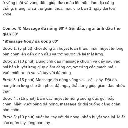
ở vùng mặt và vùng đầu; giúp đưa máu lên não, làm dịu căng
thẳng; mang lại sự thư giãn, thoải mái, cho bạn 1 ngày dài tươi
khỏe.
Combo 4: Massage đá nóng 60' + Gội đầu, ngửi tinh dầu thư
giãn 30'
* Massage body đá nóng 60'
Bước 1: (5 phút) Khởi động ấn huyệt toàn thân, nhấn huyệt từ lòng
bàn chân lên đến đỉnh đầu và trở ngược về lại thắt lưng.
Bước 2: (10 phút) Dùng tinh dầu massage chườn và đẩy sâu vào
hai bên huyệt lưng giúp giảm căng cơ, xơ cứng các mạch máu.
Vuốt miết ra bả vai và tay với đá nóng.
Bước 3: (15 phút) Massage đá nóng vùng vai - cổ - gáy. Đặt đá
nóng trên lưng cho ấm phổi, đặt ngay thắt lưng giúp giảm đau nhức
thận.
Bước 4 : (15 phút) Bấm các huyệt từ hông xuống đùi, gối, bắp
chân. Miết, vuốt bằng đá nóng, massage từ đùi xuống cẳng chân,
bàn chân.
Bước 5: (10 phút) Vuốt hai tay với đá nóng; nhấn huyệt xoa lại. Miết
các ngón tay, lòng bàn tay.