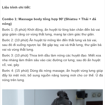
Liệu trình chi tiết:
Combo 1: Massage body tổng hợp 90' (Shiatsu + Thái + đá
nóng)
Bước 1: (5 phút) Khởi động, ấn huyệt từ lòng bàn chân đến bả vai
giúp giảm căng cơ vùng thắt lưng, mang lại cảm giác thư giãn.
Bước 2: (10 phút) Ấn huyệt từ mông lên đến thắt lưng và bả vai,
sau đó đi xuống ngược lại. Bẻ gập tay, vai và thắt lưng, thư giãn bả
vai và vùng thắt lưng.
Bước 3: (10 phút) Thoa tinh dầu làm nóng các huyệt đạo. Miết xoa
nhẹ nhàng làm thấm sâu vào các đường cơ lưng; sau đó ấn huyệt
cổ, vai, gáy.
Bước 4: (15 phút) Dùng đá nóng masage, ấn huyệt vùng lưng giúp
đẩy lùi mệt mỏi, bổ sung nguồn năng lượng mới cho cơ thể. Ủ đá
nóng trên lưng.