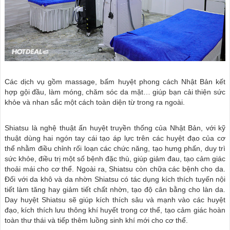
Các dịch vụ gồm massage, bấm huyệt phong cách Nhật Bản kết
hợp gội đầu, làm móng, chăm sóc da mặt… giúp bạn cải thiện sức
khỏe và nhan sắc một cách toàn diện từ trong ra ngoài.
Shiatsu là nghệ thuật ấn huyệt truyền thống của Nhật Bản, với kỹ
thuật dùng hai ngón tay cái tạo áp lực trên các huyệt đạo của cơ
thể nhằm điều chỉnh rối loạn các chức năng, tạo hưng phấn, duy trì
sức khỏe, điều trị một số bệnh đặc thù, giúp giảm đau, tạo cảm giác
thoải mái cho cơ thể. Ngoài ra, Shiatsu còn chữa các bệnh cho da.
Đối với da khô và da nhờn Shiatsu có tác dụng kích thích tuyến nội
tiết làm tăng hay giảm tiết chất nhờn, tạo độ cân bằng cho làn da.
Day huyệt Shiatsu sẽ giúp kích thích sâu và mạnh vào các huyệt
đạo, kích thích lưu thông khí huyết trong cơ thể, tạo cảm giác hoàn
toàn thư thái và tiếp thêm luồng sinh khí mới cho cơ thể.