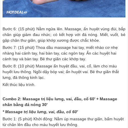
Bước 6: (15 phút) Nằm ngửa lên. Massage, ấn huyệt vùng đùi, bắp
chân giúp giảm đau nhức; có kết hợp với đá nóng. Miết, vuốt, bẻ
gập chân thư giãn, giúp khớp xương được chắc khỏe.
Bước 7: (15 phút) Thoa dầu massage hai tay, miết nhào cơ nhẹ
nhàng hai cánh tay, hai bàn tay, các ngón tay. Ấn các huyệt hai
cánh tay và bàn tay. Bẻ thư giãn các khớp tay.
Bước 8: (10 phút) Massage ấn huyệt đầu, vai, cổ, làm cho máu
huyết lưu thông. Ngồi dậy bóp vai; ấn huyệt vai. Bẻ thư giãn thắt
lưng, đả thông kinh lạc.
Kết thúc liệu trình.
Combo 2: Massage trị liệu lưng, vai, đầu, cổ 60' + Massage
chân bằng đá nóng 30'
* Massage trị liệu lưng, vai, đầu, cổ 60'
Bước 1: (5 phút) Khởi động: Nằm úp massage thư giãn, bấm huyệt
từ chân lên đầu cho máu huyết lưu thông.