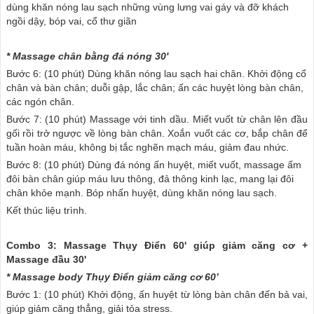
dùng khăn nóng lau sạch những vùng lưng vai gáy và đỡ khách
ngồi dậy, bóp vai, cổ thư giãn
* Massage chân bằng đá nóng 30'
Bước 6: (10 phút) Dùng khăn nóng lau sạch hai chân. Khởi động cổ
chân và bàn chân; duỗi gập, lắc chân; ấn các huyệt lòng bàn chân,
các ngón chân.
Bước 7: (10 phút) Massage với tinh dầu. Miết vuốt từ chân lên đầu
gối rồi trở ngược về lòng bàn chân. Xoắn vuốt các cơ, bắp chân để
tuần hoàn máu, không bị tắc nghẽn mạch máu, giảm đau nhức.
Bước 8: (10 phút) Dùng đá nóng ấn huyệt, miết vuốt, massage ấm
đôi bàn chân giúp máu lưu thông, đả thông kinh lạc, mang lại đôi
chân khỏe mạnh. Bóp nhấn huyệt, dùng khăn nóng lau sạch.
Kết thúc liệu trình.
Combo 3: Massage Thụy Điển 60' giúp giảm căng cơ +
Massage đầu 30'
* Massage body Thụy Điển giảm căng cơ 60’
Bước 1: (10 phút) Khởi động, ấn huyệt từ lòng bàn chân đến bả vai,
giúp giảm căng thẳng, giải tỏa stress.