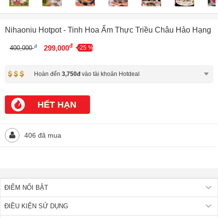
Nihaoniu Hotpot - Tinh Hoa Ẩm Thực Triều Châu Hảo Hạng
đ
đ
299,000
400,000
-25 %
Hoàn đến
3,750đ
vào tài khoản Hotdeal
HẾT HẠN
406 đã mua
ĐIỂM NỔI BẬT
ĐIỀU KIỆN SỬ DỤNG