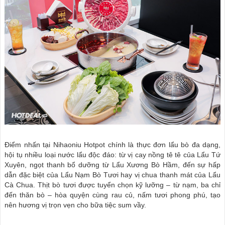
Điểm nhấn tại Nihaoniu Hotpot chính là thực đơn lẩu bò đa dạng,
hội tụ nhiều loại nước lẩu độc đáo: từ vị cay nồng tê tê của Lẩu Tứ
Xuyên, ngọt thanh bổ dưỡng từ Lẩu Xương Bò Hầm, đến sự hấp
dẫn đặc biệt của Lẩu Nạm Bò Tươi hay vị chua thanh mát của Lẩu
Cà Chua. Thịt bò tươi được tuyển chọn kỹ lưỡng – từ nạm, ba chỉ
đến thăn bò – hòa quyện cùng rau củ, nấm tươi phong phú, tạo
nên hương vị trọn vẹn cho bữa tiệc sum vầy.