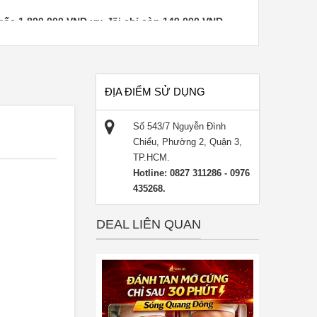
 gốc 1.800.000 VNĐ ưu đãi chỉ còn 149.000 VNĐ.
5 lần giá gốc 9.000.000 VNĐ ưu đãi chỉ còn 599.000
ệu quả ngay lần đầu tiên. Giảm 5-10 cm ngay sau 45
ĐỊA ĐIỂM SỬ DỤNG
cho từng vùng:
Số 543/7 Nguyễn Đình
Chiểu, Phường 2, Quận 3,
TP.HCM.
Hotline: 0827 311286 - 0976
435268.
ụng từ T2 - T7.
DEAL LIÊN QUAN
 01 gói dịch vụ (Không bù tiền).
các chương trình khuyến mãi khác.
rước khi đến để được phục vụ tốt nhất.
thành tiền mặt, không trả lại tiền thừa.
y voucher điện tử.