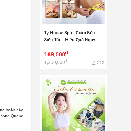
Ty House Spa - Giảm Béo
Siêu Tốc - Hiệu Quả Ngay
Lần Đầu
đ
169,000
đ
1,200,000
312
áng hoàn hảo
ệ sóng Quang