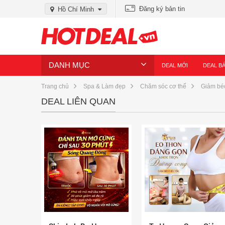
Đăng ký bản tin
Hồ Chí Minh
DANH MỤC
DEAL MỚI
DEAL B
Trang chủ
Spa & Làm đẹp
Chăm sóc cơ thể
Giảm bé
DEAL LIÊN QUAN