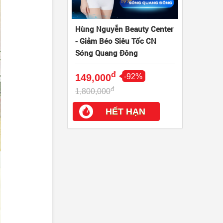
Hùng Nguyễn Beauty Center
- Giảm Béo Siêu Tốc CN
Sóng Quang Đông
đ
149,000
-92%
đ
1,800,000
HẾT HẠN