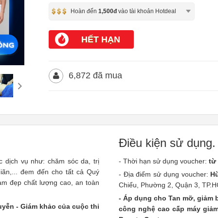
Hoàn đến
1,500đ
vào tài khoản Hotdeal
HẾT HẠN
6,872 đã mua
Điều kiện sử dụng.
dịch vụ như: chăm sóc da, trị
- Thời hạn sử dụng voucher:
từ
ãn,... đem đến cho tất cả Quý
- Địa điểm sử dụng voucher:
H
àm đẹp chất lượng cao, an toàn
Chiểu, Phường 2, Quận 3, TP.H
- Áp dụng cho Tan mỡ, giảm b
uyễn - Giám khảo của cuộc thi
công nghệ cao cấp máy giảm