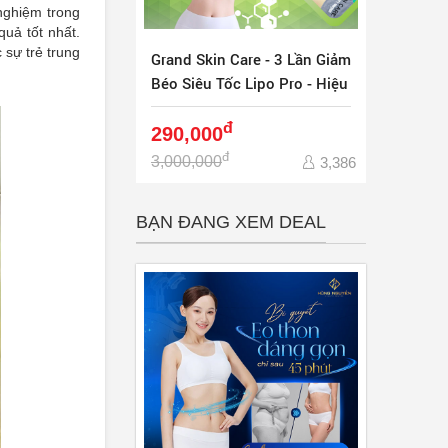
nghiệm trong
uả tốt nhất.
sự trẻ trung
Grand Skin Care - 3 Lần Giảm
Béo Siêu Tốc Lipo Pro - Hiệu
Quả Ngay
đ
290,000
đ
3,000,000
3,386
BẠN ĐANG XEM DEAL