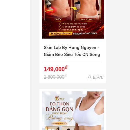
Skin Lab By Hung Nguyen -
Giảm Béo Siêu Tốc CN Sóng
Quang Đông
đ
149,000
đ
1,800,000
6,970