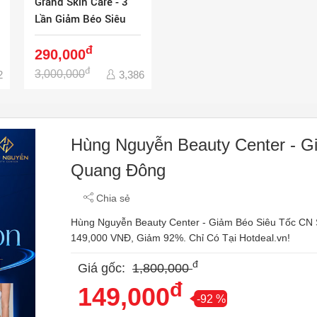
Grand Skin Care - 3
Lần Giảm Béo Siêu
Tốc Lipo Pro - Hiệu
đ
Quả Ngay
290,000
đ
3,000,000
2
3,386
Hùng Nguyễn Beauty Center - G
Quang Đông
Chia sẻ
Hùng Nguyễn Beauty Center - Giảm Béo Siêu Tốc CN
149,000 VNĐ, Giảm 92%. Chỉ Có Tại Hotdeal.vn!
đ
Giá gốc:
1,800,000
đ
149,000
-92 %