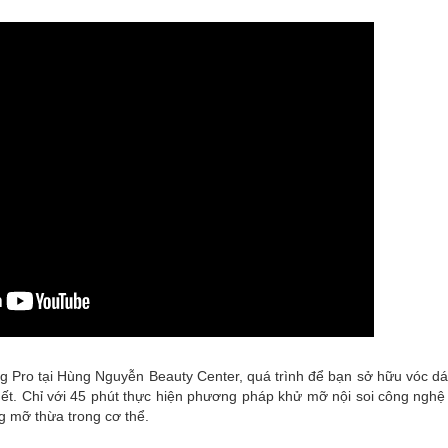
g Pro tại Hùng Nguyễn Beauty Center, quá trình để bạn sở hữu vóc d
ết. Chỉ với 45 phút thực hiện phương pháp khử mỡ nội soi công ngh
g mỡ thừa trong cơ thể.