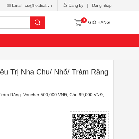
|
Email: cs@hotdeal.vn
Đăng ký
Đăng nhập
0
Tìm kiếm
GIỎ HÀNG
iều Trị Nha Chu/ Nhổ/ Trám Răng
/ Trám Răng. Voucher 500,000 VNĐ, Còn 99,000 VNĐ,