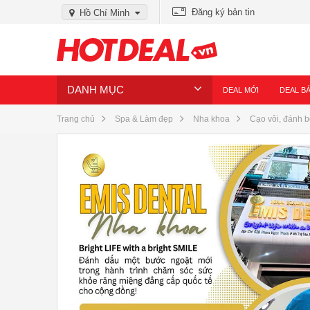
Đăng ký bản tin
Hồ Chí Minh
DANH MỤC
DEAL MỚI
DEAL B
Trang chủ
Spa & Làm đẹp
Nha khoa
Cạo vôi, đánh b