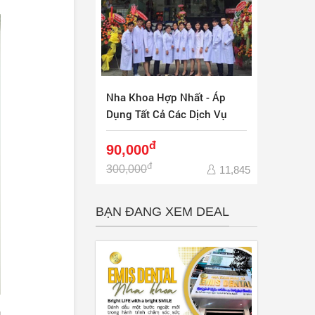
Nha Khoa Hợp Nhất - Áp
Dụng Tất Cả Các Dịch Vụ
đ
90,000
đ
300,000
11,845
BẠN ĐANG XEM DEAL