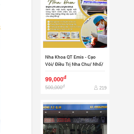
Nha Khoa QT Emis - Cạo
Vôi/ Điều Trị Nha Chu/ Nhổ/
Trám Răng
đ
99,000
đ
500,000
219