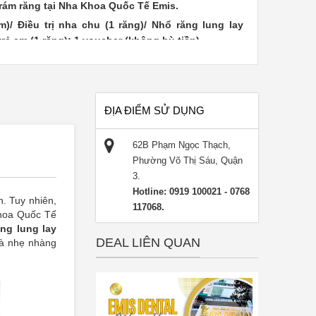
Trám răng tại Nha Khoa Quốc Tế Emis.
)/ Điều trị nha chu (1 răng)/ Nhổ răng lung lay
trẻ em (1 răng): 1 voucher (không bù tiền).
er + bù thêm 50.000 VNĐ.
rong tuần (trừ Lễ). Giờ áp dụng: thứ hai đến thứ bảy:
ĐỊA ĐIỂM SỬ DỤNG
ều phiếu.
ng tối đa 01 phiếu/ 01 gói dịch vụ (không bù tiền).
62B Phạm Ngọc Thạch,
các chương trình khuyến mãi khác.
Phường Võ Thị Sáu, Quận
rước khi đến để được phục vụ tốt nhất.
3.
thành tiền mặt, không trả lại tiền thừa.
Hotline: 0919 100021 - 0768
. Tuy nhiên,
117068.
y voucher điện tử.
Khoa Quốc Tế
ăng lung lay
DEAL LIÊN QUAN
và nhẹ nhàng