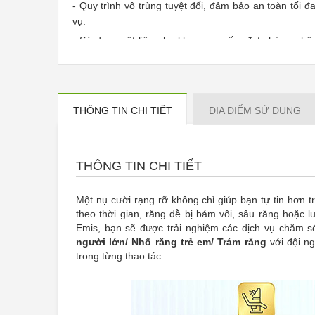
- Quy trình vô trùng tuyệt đối, đảm bảo an toàn tối 
vụ.
- Sử dụng vật liệu nha khoa cao cấp, đạt chứng nhậ
lâu và tự nhiên.
- Dịch vụ nhẹ nhàng – ít đau – nhanh hồi phục, mang
cả với khách hàng sợ nha khoa.
- Thân thiện với cả người lớn và trẻ em, có không gi
THÔNG TIN CHI TIẾT
ĐỊA ĐIỂM SỬ DỤNG
không lo lắng khi thăm khám.
- Chính sách chăm sóc khách hàng chu đáo, tư vấn tận
- Áp dụng cho dịch vụ Cạo vôi, đánh bóng/ Điều t
THÔNG TIN CHI TIẾT
người lớn/ Nhổ răng trẻ em/ Trám răng tại Nha Kh
Một nụ cười rạng rỡ không chỉ giúp bạn tự tin hơn 
theo thời gian, răng dễ bị bám vôi, sâu răng hoặ
Emis, bạn sẽ được trải nghiệm các dịch vụ chăm 
người lớn/ Nhổ răng trẻ em/ Trám răng
với đội ng
trong từng thao tác.