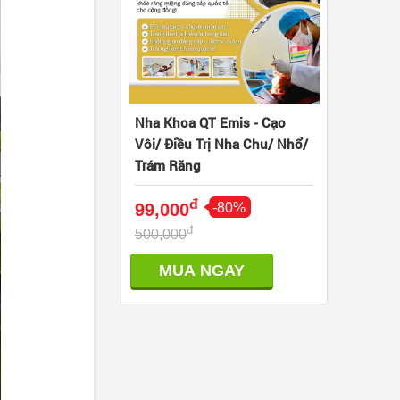
Nha Khoa QT Emis - Cạo
Vôi/ Điều Trị Nha Chu/ Nhổ/
Trám Răng
đ
99,000
-80%
đ
500,000
MUA NGAY