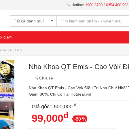
Hotline:
1900 6760 / 0354.466.968
Tất cả danh mục
ÁN CHẠY
óng, trám răng
Nha Khoa QT Emis - Cạo Vôi/ Đ
Chia sẻ
Nha Khoa QT Emis - Cạo Vôi/ Điều Trị Nha Chu/ Nhổ
Giảm 80%. Chỉ Có Tại Hotdeal.vn!
đ
Giá gốc:
500,000
đ
99,000
-80 %