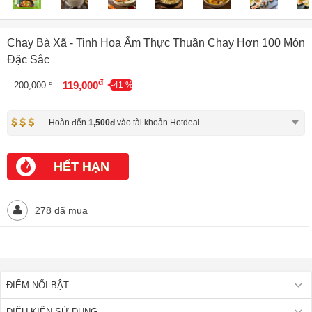
Chay Bà Xã - Tinh Hoa Ẩm Thực Thuần Chay Hơn 100 Món
Đặc Sắc
đ
đ
119,000
200,000
-41 %
Hoàn đến
1,500đ
vào tài khoản Hotdeal
HẾT HẠN
278 đã mua
ĐIỂM NỔI BẬT
ĐIỀU KIỆN SỬ DỤNG