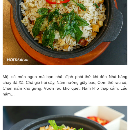
Một số món ngon mà bạn nhất định phải thử khi đến Nhà hàng
chay Bà Xã: Chả giò trái cây, Nấm nướng giấy bạc, Cơm thố rau củ,
Chân nấm kho gừng, Vườn rau kho quẹt, Nấm kho thập cẩm, Lẩu
nấm…