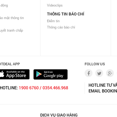
 động
Videoclips
THÔNG TIN BÁO CHÍ
o mật thông tin
Điểm tin
Thông cáo báo chí
uyết tranh chấp
OTDEAL APP
FOLLOW US
HOTLINE TƯ V
HOTLINE:
1900 6760 / 0354.466.968
EMAIL BOOKI
DỊCH VỤ GIAO HÀNG