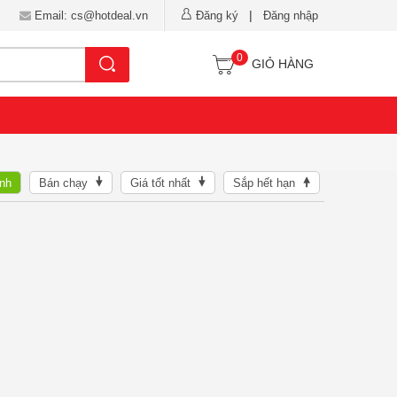
|
Email: cs@hotdeal.vn
Đăng ký
Đăng nhập
0
Tìm kiếm
GIỎ HÀNG
nh
Bán chạy
Giá tốt nhất
Sắp hết hạn