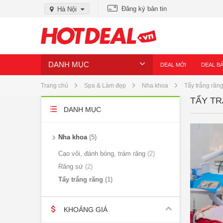
Đăng ký bản tin
Hà Nội
DANH MỤC
DEAL MỚI
DEAL B
Trang chủ
Spa & Làm đẹp
Nha khoa
Tẩy trắng răn
TẨY T
DANH MỤC
Nha khoa
5
Cạo vôi, đánh bóng, trám răng
2
Răng sứ
2
Tẩy trắng răng
1
KHOẢNG GIÁ