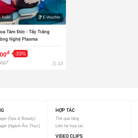
 Xuân
E-Voucher
oa Tâm Đức - Tẩy Trăng
ông Nghệ Plasma
đ
000
-33%
đ
000
13
NG
HỢP TÁC
ger (Spa & Beauty)
Thẻ quà tặng
ager (Ngành Ẩm Thực)
Liên hệ hợp tác
VIDEO CLIPS