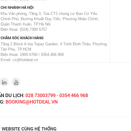
CHI NHÁNH HÀ NỘI
Khu Văn phòng, Tầng 3, Tòa CT2 chung cư Ban Cơ Yếu
Chính Phủ, Đường Khuất Duy Tiến, Phường Nhân Chính,
Quận Thanh Xuân, TP.Hà Nội
Điện thoại: (024) 7300 5757
CHĂM SÓC KHÁCH HÀNG
Tầng 2 Block A tòa Topaz Garden, 4 Trịnh Đình Thảo, Phường
Tân Phú, TP.HCM
Điện thoại: 1900 6760 / 0354.466.968
Email: cs@hotdeal.vn
ẤN DU LỊCH:
028 73003799 - 0354 466 968
NG:
BOOKING@HOTDEAL.VN
WEBSITE CÙNG HỆ THỐNG