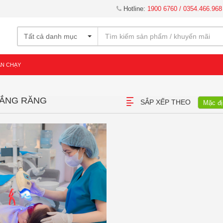
Hotline:
1900 6760 / 0354.466.968
Tất cả danh mục
ÁN CHẠY
g
RẮNG RĂNG
SẮP XẾP THEO
Mặc đị