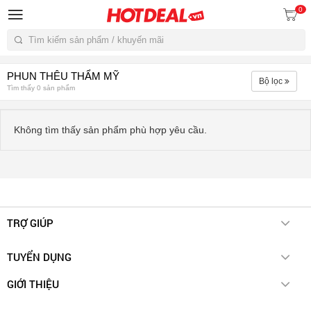
0
Tìm kiếm
PHUN THÊU THẨM MỸ
Bộ lọc
Tìm thấy 0 sản phẩm
Không tìm thấy sản phẩm phù hợp yêu cầu.
TRỢ GIÚP
Chính sách giao hàng
TUYỂN DỤNG
Hotdeal E-voucher
Cách thức thanh toán
Account Manager (Spa & Beauty)
GIỚI THIỆU
Hotdeal Membership
Account Manager (Ngành Ẩm Thực)
Quy chế hoạt động
Chính sách đổi trả hàng