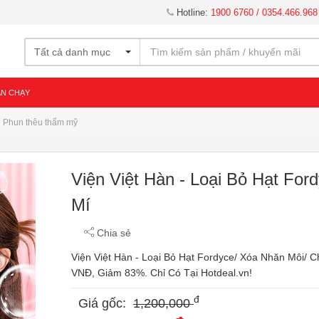
Hotline:
1900 6760 / 0354.466.968
Tất cả danh mục
ÁN CHẠY
Phun thêu thẩm mỹ
Viện Việt Hàn - Loại Bỏ Hạt Fo
Mí
Chia sẻ
Viện Việt Hàn - Loại Bỏ Hạt Fordyce/ Xóa Nhăn Môi/ 
VNĐ, Giảm 83%. Chỉ Có Tại Hotdeal.vn!
đ
Giá gốc:
1,200,000