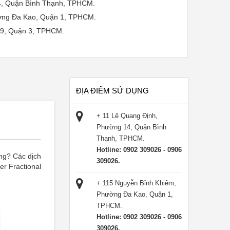
4, Quận Bình Thạnh, TPHCM.
ờng Đa Kao, Quận 1, TPHCM.
 9, Quận 3, TPHCM.
i dịch vụ làm đẹp cao cấp tại Hệ Thống Viện Việt
 môi không đau, không để lại sẹo công nghệ Laser
ĐỊA ĐIỂM SỬ DỤNG
au, không để lại sẹo công nghệ Laser Toning Plus.
đau, không để lại sẹo công nghệ Laser Fractional
+ 11 Lê Quang Định,
Phường 14, Quận Bình
ắt không đau, không để lại sẹo công nghệ Laser
Thạnh, TPHCM.
Hotline: 0902 309026 - 0906
áng? Các dịch
g đau, không để lại sẹo công nghệ Laser Toning
309026.
r Fractional
+ 115 Nguyễn Bỉnh Khiêm,
ông nghệ Laser Fractional CO2 - Cam kết hiệu quả
Phường Đa Kao, Quận 1,
TPHCM.
ng:
Hotline: 0902 309026 - 0906
ẻ hóa môi/ Xóa nhăn môi/ Xóa chân mày/ mí/ Trắng da
309026.