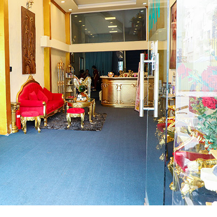
vùng mặt: 01 voucher.
+ Hình xăm theo kích thước tỷ 
+ Hình xăm theo kích thước tỷ 
+ Hình xăm theo kích thước tỷ 
- Thời gian: 9h-20h30, tất cả c
- Sử dụng 01 voucher/ 01 ngườ
- Áp dụng cho cả nam và nữ.
- Một khách hàng được mua nhi
- Không áp dụng đồng thời với 
- Khách hàng vui lòng đặt chỗ t
- Phiếu không có giá trị quy đổi 
- Thanh toán online nhận nga