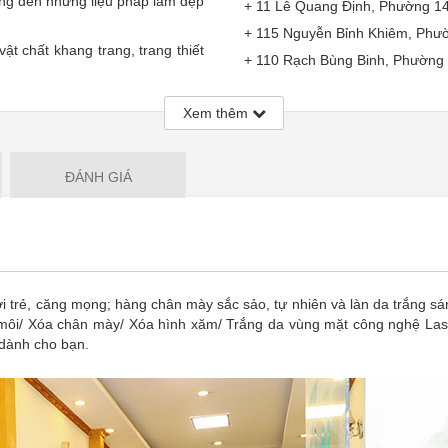
ng đến những liệu pháp làm đẹp
+ 11 Lê Quang Định, Phường 1
+ 115 Nguyễn Bỉnh Khiêm, Phư
vật chất khang trang, trang thiết
+ 110 Rạch Bùng Binh, Phường
- Áp dụng cho 01 trong 06 gó
và vóc dáng, massage thư giãn,
Hàn - Âu Hàn.
Xem thêm
+ Gói 1: Loại bỏ hạt Fordyce
 đào tạo chuyên nghiệp, phục vụ
Plasma.
ĐÁNH GIÁ
+ Gói 2: Trẻ hóa môi không đ
i Hệ Thống Viện Việt Hàn - Âu
+ Gói 3: Xóa nhăn môi không 
 nhăn môi/ Xóa chân mày/ Xóa
CO2.
ctional CO2.
+ Gói 4: Xóa chân mày/ mí m
Toning Plus.
i trẻ, căng mọng; hàng chân mày sắc sảo, tự nhiên và làn da trắng s
+ Gói 5: Xóa hình xăm khôn
 môi/ Xóa chân mày/ Xóa hình xăm/ Trắng da vùng mặt công nghệ Lase
Plus.
 dành cho bạn.
+ Gói 6: Trắng da vùng mặt c
100% ngay lần đầu tiên.
- Quy định số voucher sử dụ
+ Loại bỏ hạt Fordyce môi/ Tr