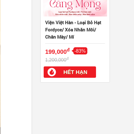
Viện Việt Hàn - Loại Bỏ Hạt
Fordyce/ Xóa Nhăn Môi/
Chân Mày/ Mí
đ
199,000
-83%
đ
1,200,000
HẾT HẠN