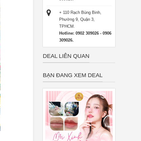
lệ ngang 3cm x 5cm: 01 voucher.
+ 110 Rạch Bùng Binh,
Phường 9, Quận 3,
lệ ngang 5cm x 8cm: 02 voucher.
TPHCM.
lệ ngang 10cm x 10cm: 03 voucher.
Hotline: 0902 309026 - 0906
ác ngày trong tuần. Không áp dụng vào các ngày Lễ.
309026.
i/ 01 gói dịch vụ (không bù tiền).
DEAL LIÊN QUAN
ều phiếu.
các chương trình khuyến mãi khác.
BẠN ĐANG XEM DEAL
rước khi đến để được phục vụ tốt nhất.
thành tiền mặt, không trả lại tiền thừa.
y voucher điện tử.