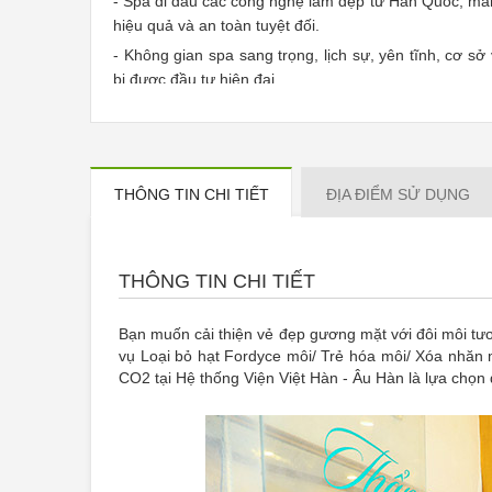
- Spa đi đầu các công nghệ làm đẹp từ Hàn Quốc, ma
hiệu quả và an toàn tuyệt đối.
- Không gian spa sang trọng, lịch sự, yên tĩnh, cơ sở 
bị được đầu tư hiện đại.
- Cung cấp các gói dịch vụ đa dạng về chăm sóc da 
phẩu thuật thẩm mỹ…
- Đội ngũ chuyên viên tu nghiệp tại Hàn Quốc, được
chu đáo, nhiệt tình và thấu hiểu khách hàng.
THÔNG TIN CHI TIẾT
ĐỊA ĐIỂM SỬ DỤNG
- Voucher áp dụng cho 01 trong 06 gói dịch vụ tạ
Hàn: Loại bỏ hạt Fordyce môi/ Trẻ hóa môi/ Xóa
hình xăm/ Trắng da vùng mặt công nghệ Laser Fra
THÔNG TIN CHI TIẾT
Bạn muốn cải thiện vẻ đẹp gương mặt với đôi môi tươ
vụ Loại bỏ hạt Fordyce môi/ Trẻ hóa môi/ Xóa nhăn
CO2 tại Hệ thống Viện Việt Hàn - Âu Hàn là lựa chọn