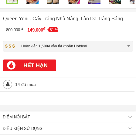
Queen Yoni - Cấy Trắng Nhả Nắng, Làn Da Trắng Sáng
đ
đ
149,000
800,000
-81 %
Hoàn đến
1,500đ
vào tài khoản Hotdeal
HẾT HẠN
14 đã mua
ĐIỂM NỔI BẬT
ĐIỀU KIỆN SỬ DỤNG