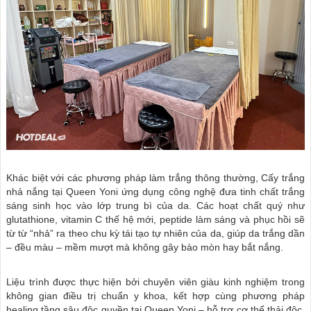
Khác biệt với các phương pháp làm trắng thông thường, Cấy trắng
nhả nắng tại Queen Yoni ứng dụng công nghệ đưa tinh chất trắng
sáng sinh học vào lớp trung bì của da. Các hoạt chất quý như
glutathione, vitamin C thế hệ mới, peptide làm sáng và phục hồi sẽ
từ từ “nhả” ra theo chu kỳ tái tạo tự nhiên của da, giúp da trắng dần
– đều màu – mềm mượt mà không gây bào mòn hay bắt nắng.
Liệu trình được thực hiện bởi chuyên viên giàu kinh nghiệm trong
không gian điều trị chuẩn y khoa, kết hợp cùng phương pháp
healing tầng sâu độc quyền tại Queen Yoni – hỗ trợ cơ thể thải độc,