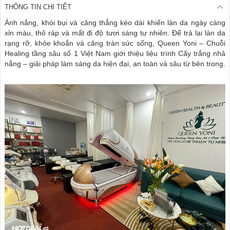
THÔNG TIN CHI TIẾT
Ánh nắng, khói bụi và căng thẳng kéo dài khiến làn da ngày càng
xỉn màu, thô ráp và mất đi độ tươi sáng tự nhiên. Để trả lại làn da
rạng rỡ, khỏe khoắn và căng tràn sức sống, Queen Yoni – Chuỗi
Healing tầng sâu số 1 Việt Nam giới thiệu liệu trình Cấy trắng nhả
nắng – giải pháp làm sáng da hiện đại, an toàn và sâu từ bên trong.