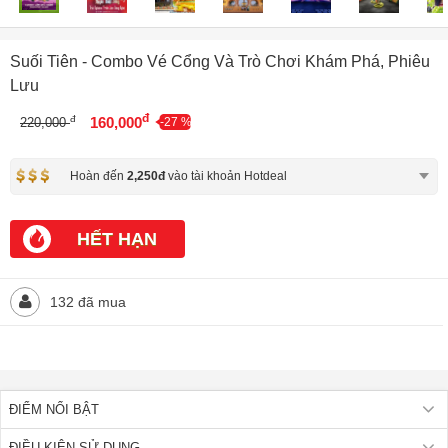
Suối Tiên - Combo Vé Cổng Và Trò Chơi Khám Phá, Phiêu
Lưu
đ
đ
160,000
220,000
-27 %
Hoàn đến
2,250đ
vào tài khoản Hotdeal
HẾT HẠN
132 đã mua
ĐIỂM NỔI BẬT
ĐIỀU KIỆN SỬ DỤNG