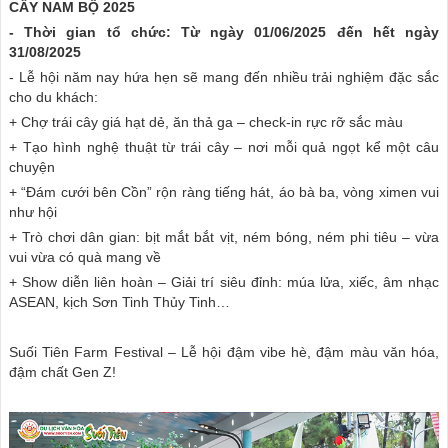
CÂY NAM BỘ 2025
- Thời gian tổ chức: Từ ngày 01/06/2025 đến hết ngày
31/08/2025
- Lễ hội năm nay hứa hẹn sẽ mang đến nhiều trải nghiệm đặc sắc
cho du khách:
+ Chợ trái cây giá hạt dẻ, ăn thả ga – check-in rực rỡ sắc màu
+ Tạo hình nghệ thuật từ trái cây – nơi mỗi quả ngọt kể một câu
chuyện
+ “Đám cưới bên Cồn” rộn ràng tiếng hát, áo bà ba, vòng ximen vui
như hội
+ Trò chơi dân gian: bịt mắt bắt vịt, ném bóng, ném phi tiêu – vừa
vui vừa có quà mang về
+ Show diễn liên hoàn – Giải trí siêu đỉnh: múa lửa, xiếc, âm nhạc
ASEAN, kịch Sơn Tinh Thủy Tinh…
Suối Tiên Farm Festival – Lễ hội đậm vibe hè, đậm màu văn hóa,
đậm chất Gen Z!