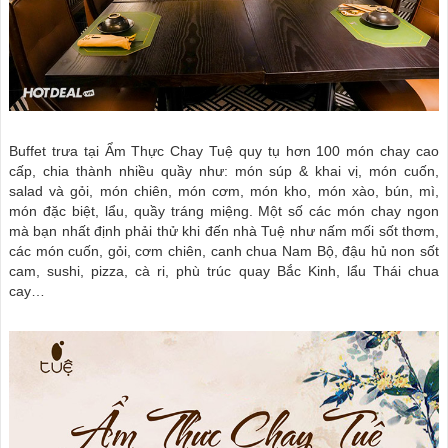
Buffet trưa tại Ẩm Thực Chay Tuệ quy tụ hơn 100 món chay cao
cấp, chia thành nhiều quầy như: món súp & khai vị, món cuốn,
salad và gỏi, món chiên, món cơm, món kho, món xào, bún, mì,
món đặc biệt, lẩu, quầy tráng miệng. Một số các món chay ngon
mà bạn nhất định phải thử khi đến nhà Tuệ như nấm mối sốt thơm,
các món cuốn, gỏi, cơm chiên, canh chua Nam Bộ, đậu hủ non sốt
cam, sushi, pizza, cà ri, phù trúc quay Bắc Kinh, lẩu Thái chua
cay…