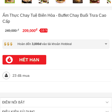
Ẩm Thực Chay Tuệ Biên Hòa - Buffet Chay Buổi Trưa Cao
Cấp
đ
đ
209,000
249,000
-16 %
Hoàn đến
3,000đ
vào tài khoản Hotdeal
HẾT HẠN
23 đã mua
ĐIỂM NỔI BẬT
ĐIỀU KIỆN SỬ DỤNG