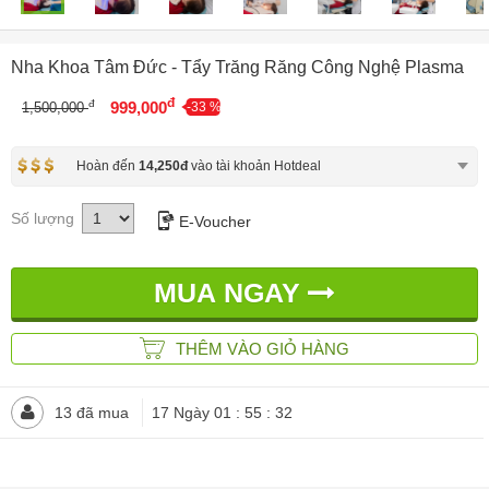
Nha Khoa Tâm Đức - Tẩy Trăng Răng Công Nghệ Plasma
đ
đ
999,000
1,500,000
-33 %
Hoàn đến
14,250đ
vào tài khoản Hotdeal
Số lượng
E-Voucher
MUA NGAY
THÊM VÀO GIỎ HÀNG
13 đã mua
17 Ngày 01 : 55 : 29