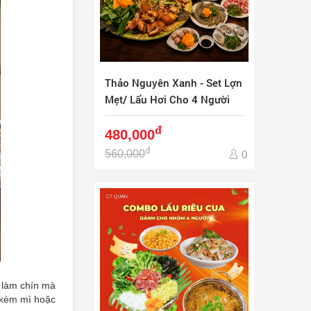
Thảo Nguyên Xanh - Set Lợn
Mẹt/ Lẩu Hơi Cho 4 Người
đ
480,000
đ
560,000
0
c làm chín mà
 kèm mì hoặc