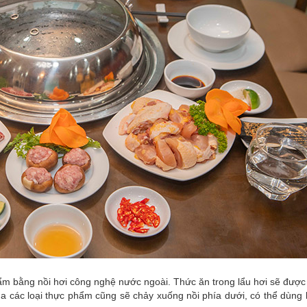
hẩm bằng nồi hơi công nghệ nước ngoài. Thức ăn trong lẩu hơi sẽ đượ
ủa các loại thực phẩm cũng sẽ chảy xuống nồi phía dưới, có thể dùng