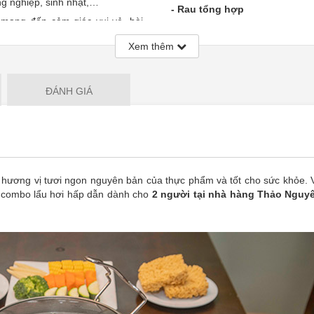
ng nghiệp, sinh nhật,…
- Rau tổng hợp
 mang đến cảm giác vui vẻ, hài
- Gà 1/4 con
Xem thêm
- Ba chỉ bò Mỹ 0,2kg
ười tại nhà hàng Thảo Nguyên
- Nấm nhồi thịt 4c
- Mỳ tôm
ĐÁNH GIÁ
- Một khách hàng được mua nh
- Áp dụng nhiều phiếu/ 01 bil
- Giá trên chưa bao gồm VAT.
- Không áp dụng đồng thời với 
- Khách hàng gọi thêm món ăn 
i hương vị tươi ngon nguyên bản của thực phẩm và tốt cho sức khỏe. 
c combo lẩu hơi hấp dẫn dành cho
2 người tại nhà hàng Thảo Nguyê
hàng.
- Không áp dụng cho mua mang
- Ngày áp dụng trong tuần: Từ 
- Khách hàng vui lòng đặt chỗ t
- Voucher không có giá trị quy đổ
- Thanh toán online nhận nga