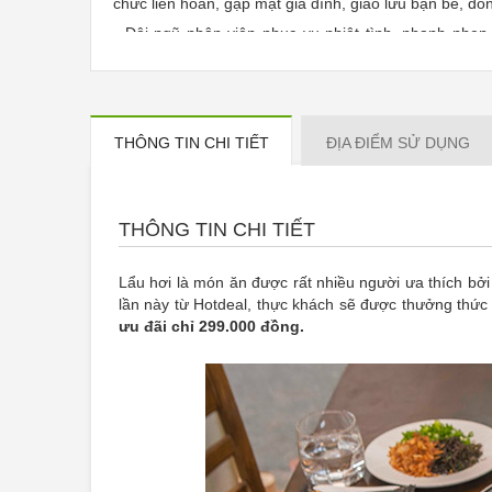
chức liên hoan, gặp mặt gia đình, giao lưu bạn bè, đồ
- Đội ngũ nhân viên phục vụ nhiệt tình, nhanh nhẹn
lòng cho thực khách khi dùng bữa.
-
Voucher áp dụng cho set lẩu hơi dành cho 2 ng
Xanh.
THÔNG TIN CHI TIẾT
ĐỊA ĐIỂM SỬ DỤNG
THÔNG TIN CHI TIẾT
Lẩu hơi là món ăn được rất nhiều người ưa thích bở
lần này từ Hotdeal, thực khách sẽ được thưởng thứ
ưu đãi chỉ 299.000 đồng.