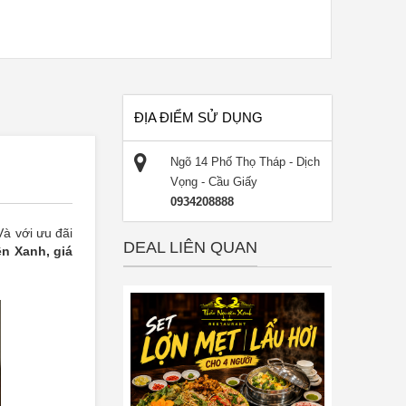
ĐỊA ĐIỂM SỬ DỤNG
iều phiếu. Sử dụng 01 phiếu/ 01 set/ 02 người.
l thanh toán.
Ngõ 14 Phố Thọ Tháp - Dịch
Vọng - Cầu Giấy
0934208888
các chương trình khuyến mãi khác.
ngoài Set thanh toán theo bảng giá niêm yết tại nhà
Và với ưu đãi
DEAL LIÊN QUAN
n Xanh, giá
 về.
thứ 2 đến chủ nhật. Giờ áp dụng: 9h00 - 21h00.
rước khi đến để được phục vụ tốt nhất.
i thành tiền mặt, không trả lại tiền thừa.
y voucher điện tử.