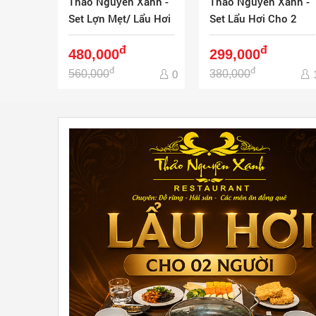
Thảo Nguyên Xanh -
Thảo Nguyên Xanh -
Set Lợn Mẹt/ Lẩu Hơi
Set Lẩu Hơi Cho 2
Cho 4 Người
Người
đ
đ
480,000
299,000
đ
đ
560,000
380,000
0