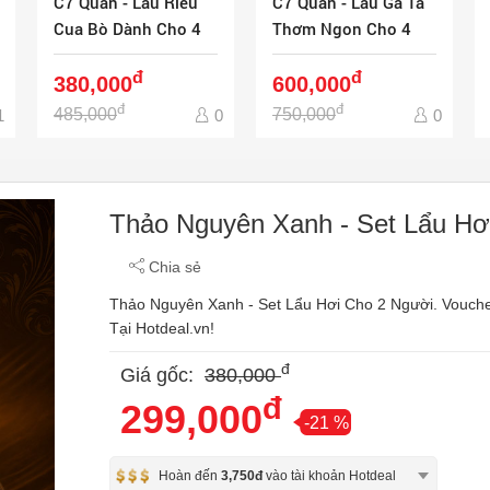
C7 Quán - Lẩu Riêu
C7 Quán - Lẩu Gà Ta
Cua Bò Dành Cho 4
Thơm Ngon Cho 4
Người - Ship Tận Nơi
Người - Ship Tận Nơi
đ
đ
380,000
600,000
đ
đ
485,000
750,000
1
0
0
Thảo Nguyên Xanh - Set Lẩu Hơ
Chia sẻ
Thảo Nguyên Xanh - Set Lẩu Hơi Cho 2 Người. Vouch
Tại Hotdeal.vn!
đ
Giá gốc:
380,000
đ
299,000
-21 %
Hoàn đến
3,750đ
vào tài khoản Hotdeal