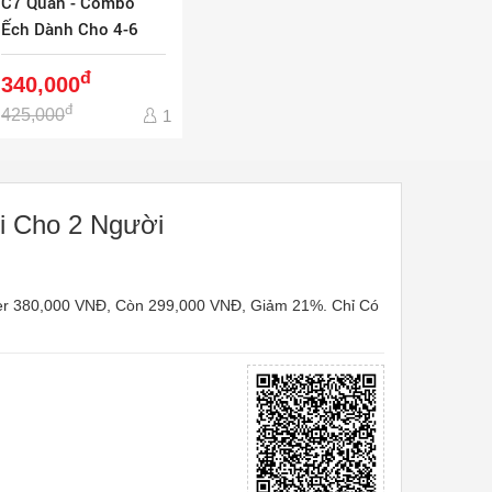
C7 Quán - Combo
Ếch Dành Cho 4-6
Người - Ship Tận Nơi
đ
340,000
đ
425,000
1
i Cho 2 Người
er 380,000 VNĐ, Còn 299,000 VNĐ, Giảm 21%. Chỉ Có