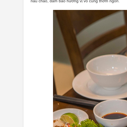
nấu cháo, đảm bảo hương vị vô cùng thơm ngon.