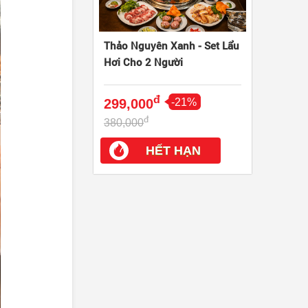
Thảo Nguyên Xanh - Set Lẩu
Hơi Cho 2 Người
đ
299,000
-21%
đ
380,000
HẾT HẠN