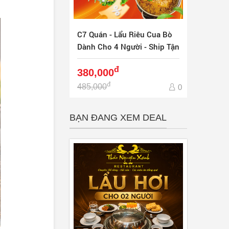
C7 Quán - Lẩu Riêu Cua Bò
Dành Cho 4 Người - Ship Tận
Nơi
đ
380,000
đ
485,000
0
BẠN ĐANG XEM DEAL