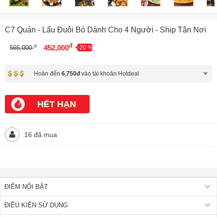
C7 Quán - Lẩu Đuôi Bò Dành Cho 4 Người - Ship Tận Nơi
đ
đ
452,000
565,000
-20 %
Hoàn đến
6,750đ
vào tài khoản Hotdeal
HẾT HẠN
16 đã mua
ĐIỂM NỔI BẬT
ĐIỀU KIỆN SỬ DỤNG