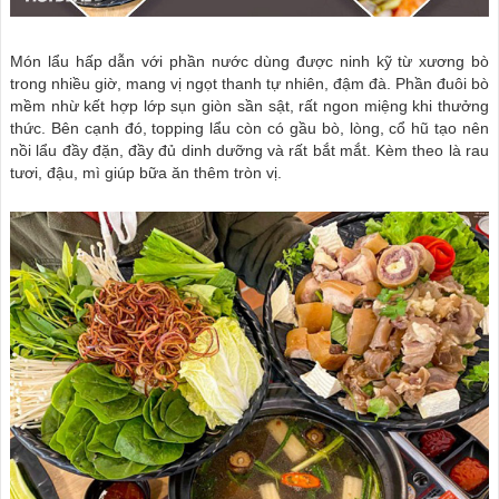
Món lẩu hấp dẫn với phần nước dùng được ninh kỹ từ xương bò
trong nhiều giờ, mang vị ngọt thanh tự nhiên, đậm đà. Phần đuôi bò
mềm nhừ kết hợp lớp sụn giòn sần sật, rất ngon miệng khi thưởng
thức. Bên cạnh đó, topping lẩu còn có gầu bò, lòng, cổ hũ tạo nên
nồi lẩu đầy đặn, đầy đủ dinh dưỡng và rất bắt mắt. Kèm theo là rau
tươi, đậu, mì giúp bữa ăn thêm tròn vị.