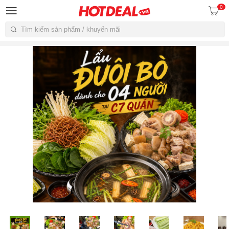
0
Tìm kiếm