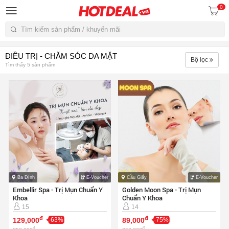
0
Tìm kiếm
ĐIỀU TRỊ - CHĂM SÓC DA MẶT
Bộ lọc
Tìm thấy 5 sản phẩm
Ba Đình
E-Voucher
Cầu Giấy
E-Voucher
Embellir Spa - Trị Mụn Chuẩn Y
Golden Moon Spa - Trị Mụn
Khoa
Chuẩn Y Khoa
15
14
đ
đ
129,000
-63%
89,000
-75%
đ
đ