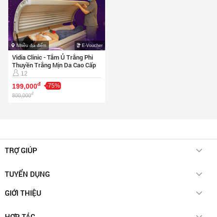
Nhiều địa điểm
E-Voucher
Vidia Clinic - Tắm Ủ Trắng Phi
Thuyền Trắng Mịn Da Cao Cấp
12
đ
199,000
-75%
đ
800,000
TRỢ GIÚP
Chính sách giao hàng
TUYỂN DỤNG
Hotdeal E-voucher
Cách thức thanh toán
Account Manager (Spa & Beauty)
GIỚI THIỆU
Hotdeal Membership
Account Manager (Ngành Ẩm Thực)
Quy chế hoạt động
Chính sách đổi trả hàng
HỢP TÁC