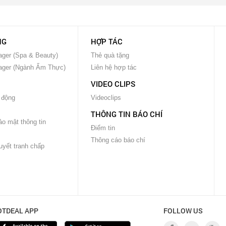
NG
HỢP TÁC
ger (Spa & Beauty)
Thẻ quà tặng
ager (Ngành Ẩm Thực)
Liên hệ hợp tác
VIDEO CLIPS
 động
Videoclips
THÔNG TIN BÁO CHÍ
o mật thông tin
Điểm tin
Thông cáo báo chí
uyết tranh chấp
OTDEAL APP
FOLLOW US