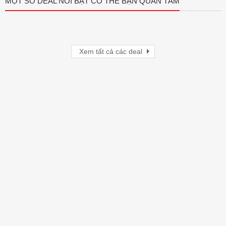
MỘT SỐ DEAL NỔI BẬT CÓ THỂ BẠN QUAN TÂM
Xem tất cả các deal